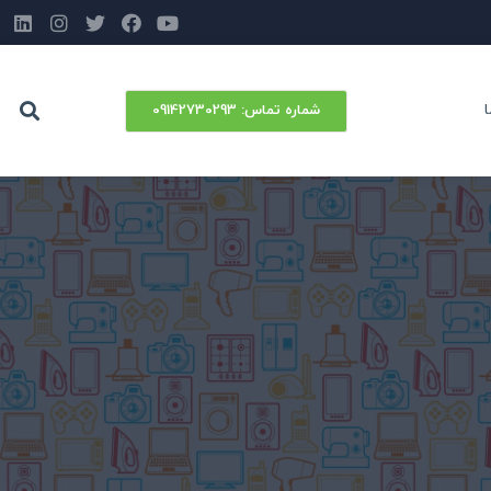
شماره‌ تماس: 09142730293