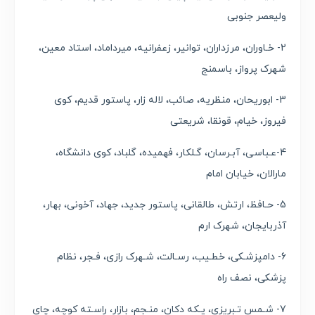
ولیعصر جنوبی
2- خـاوران، مرزداران، توانیر، زعفرانیه، میرداماد، استاد معین،
شهرک پرواز، باسمنج
3- ابوریحان، منظریه، صائب، لاله زار، پاستور قدیم، کوی
فیروز، خیام، قونقا، شریعتی
4-عـباسی، آبـرسان، گـلکار، فهمیده، گلباد، کوی دانشگاه،
مارالان، خیابان امام
5- حـافظ، ارتش، طالقانی، پاستور جدید، جهاد، آخونی، بهار،
آذربایجان، شهرک ارم
6- دامپزشـکی، خطـیب، رسـالت، شـهرک رازی، فـجر، نظام
پزشکی، نصف راه
7- شـمس تـبریزی، یـکه دکان، منـجم، بازار، راسـته کوچه، چای