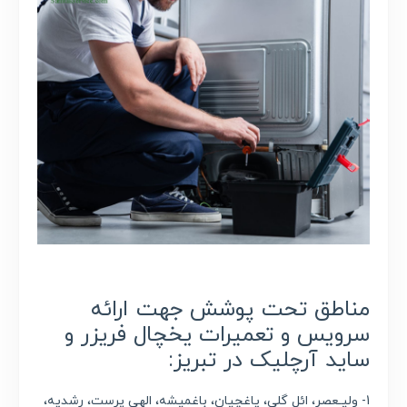
مناطق تحت پوشش جهت ارائه
سرویس و تعمیرات یخچال فریزر و
ساید آرچلیک در تبریز:
1- ولیـعصر، ائل گلی، یاغچیان، باغمیشه، الهی پرست، رشدیه،