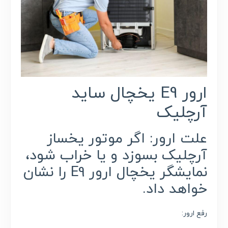
ارور E9 یخچال ساید
آرچلیک
علت ارور: اگر موتور یخساز
آرچلیک بسوزد و یا خراب شود،
نمایشگر یخچال ارور E9 را نشان
خواهد داد.
رفع ارور: