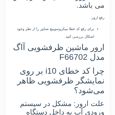
می باشد.
رفع ارور:
برای رفع کد خطا میکروسوییچ شناور را از نظر وجود
اشکال بررسی کنید.
ارور ماشین ظرفشویی آاگ
مدل F66702
چرا کد خطای i10 بر روی
نمایشگر ظرفشویی ظاهر
می‌شود؟
علت ارور: مشکل در سیستم
ورودی آب به داخل دستگاه