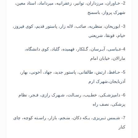
2- خـاوران، مرزداران، توانیر، زعفرانیه، میرداماد، استاد معین،
شهرک پرواز، باسمنج
3- ابوریحان، منظریه، صائب، لاله زار، پاستور قدیم، کوی فیروز،
خیام، قونقا، شریعتی
4-عـباسی، آبـرسان، گـلکار، فهمیده، گلباد، کوی دانشگاه،
مارالان، خیابان امام
5- حـافظ، ارتش، طالقانی، پاستور جدید، جهاد، آخونی، بهار،
آذربایجان،شهرک ارم
6- دامپزشـکی، خطـیب، رسـالت، شـهرک رازی، فـجر، نظام
پزشکی، نصف راه
7- شـمس تـبریزی، یـکه دکان، منـجم، بازار، راسـته کوچه، چای
کنار