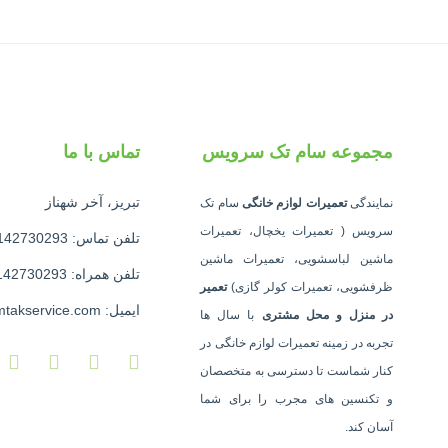
مجموعه سام تک سرویس
تماس با ما
تبریز، آخر شهناز
نمایندگی
تعمیرات لوازم خانگی
سام تک
سرویس ( تعمیرات یخچال، تعمیرات
تلفن تماس: 09142730293
ماشین لباسشویی، تعمیرات ماشین
تلفن همراه: 09142730293
ظرفشویی، تعمیرات کولر گازی)
تعمیر
ایمیل: info@samtakservice.com
در منزل و محل مشتری
با سال ها
تجربه در زمینه تعمیرات لوازم خانگی در
کنار شماست تا دسترسی به متخصصان
و تکنسین های مجرب را برای شما
آسان کند.