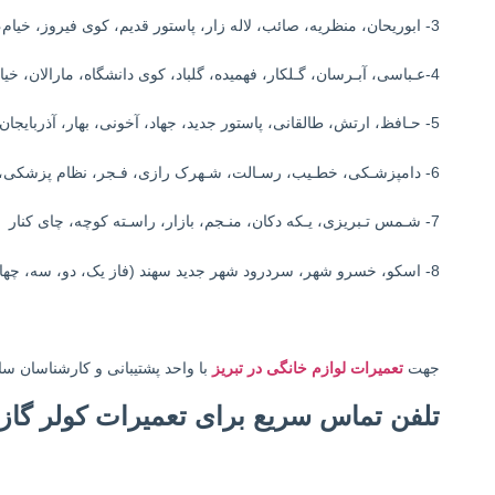
3- ابوریحان، منظریه، صائب، لاله زار، پاستور قدیم، کوی فیروز، خیام، قونقا، شریعتی
4-عـباسی، آبـرسان، گـلکار، فهمیده، گلباد، کوی دانشگاه، مارالان، خیابان امام
5- حـافظ، ارتش، طالقانی، پاستور جدید، جهاد، آخونی، بهار، آذربایجان، شهرک ارم
6- دامپزشـکی، خطـیب، رسـالت، شـهرک رازی، فـجر، نظام پزشکی، نصف راه
7- شـمس تـبریزی، یـکه دکان، منـجم، بازار، راسـته کوچه، چای کنار
8- اسکو، خسرو شهر، سردرود شهر جدید سهند (فاز یک، دو، سه، چهار)
جهت
تعمیرات لوازم خانگی در تبریز
با واحد پشتیبانی و کارشناسان س
تلفن تماس سریع برای تعمیرات کولر گا