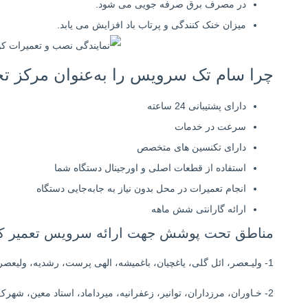
در مصرف برق صرفه جویی می شود.
میزان خنک کنندگی و پرتاب باد افزایش می یابد.
چرا سام تک سرویس را به‌عنوان مرکز ت
دارای پشتیبانی 24 ساعته
سرعت در خدمات
دارای تکنسین های متخصص
استفاده از قطعات اصلی و اورجینال دستگاه شما
انجام تعمیرات در محل بدون نیاز به جابه‌جایی دستگاه
ارائه گارانتی شش ماهه
مناطق تحت پوشش جهت ارائه سرویس تعمیر کول
1- ولیـعصر، ائل گلی، یاغچیان، باغمیشه، الهی پرست، رشدیه، ولیعصر جنوبی
2- خـاوران، مرزداران، توانیر، زعفرانیه، میرداماد، استاد معین، شهرک پرواز، باسمنج