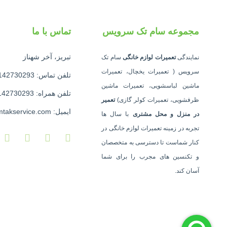
مجموعه سام تک سرویس
تماس با ما
تبریز، آخر شهناز
نمایندگی
تعمیرات لوازم خانگی
سام تک
سرویس ( تعمیرات یخچال، تعمیرات
تلفن تماس: 09142730293
ماشین لباسشویی، تعمیرات ماشین
تلفن همراه: 09142730293
ظرفشویی، تعمیرات کولر گازی)
تعمیر
ایمیل: info@samtakservice.com
در منزل و محل مشتری
با سال ها
تجربه در زمینه تعمیرات لوازم خانگی در
کنار شماست تا دسترسی به متخصصان
و تکنسین های مجرب را برای شما
آسان کند.