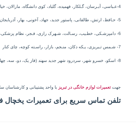
4-عـباسی، آبـرسان، گـلکار، فهمیده، گلباد، کوی دانشگاه، مارالان، خیابان امام
5- حـافظ، ارتش، طالقانی، پاستور جدید، جهاد، آخونی، بهار، آذربایجان، شهرک ارم
6- دامپزشـکی، خطـیب، رسـالت، شـهرک رازی، فـجر، نظام پزشکی، نصف راه
7- شـمس تـبریزی، یـکه دکان، منـجم، بازار، راسـته کوچه، چای کنار
8- اسکو، خسرو شهر، سردرود شهر جدید سهند (فاز یک، دو، سه، چهار)
جهت
تعمیرات لوازم خانگی در تبریز
با واحد پشتیبانی و کارشناسان س
تلفن تماس سریع برای تعمیرات یخچال فر