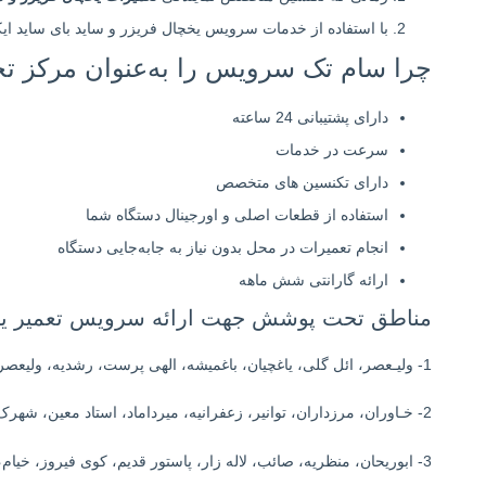
با استفاده از خدمات سرویس یخچال فریزر و ساید بای ساید
چرا سام تک سرویس را به‌عنوان مرکز ت
دارای پشتیبانی 24 ساعته
سرعت در خدمات
دارای تکنسین های متخصص
استفاده از قطعات اصلی و اورجینال دستگاه شما
انجام تعمیرات در محل بدون نیاز به جابه‌جایی دستگاه
ارائه گارانتی شش ماهه
مناطق تحت پوشش جهت ارائه سرویس تعمیر یخچا
1- ولیـعصر، ائل گلی، یاغچیان، باغمیشه، الهی پرست، رشدیه، ولیعصر جنوبی
2- خـاوران، مرزداران، توانیر، زعفرانیه، میرداماد، استاد معین، شهرک پرواز، باسمنج
3- ابوریحان، منظریه، صائب، لاله زار، پاستور قدیم، کوی فیروز، خیام، قونقا، شریعتی