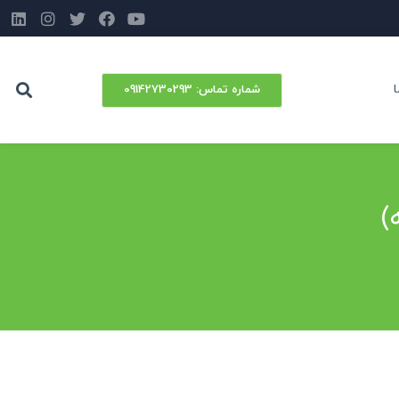
شماره‌ تماس: 09142730293